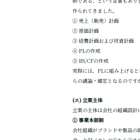
幹である、という言葉もあり
作られてきました。
① 売上（販売）計画
② 原価計画
③ 経費計画および投資計画
④ PLの作成
⑤ BS/CFの作成
実際には、PLに組み上げる
らの議論・確定となるのです
(エ) 立案主体
立案の主体は会社の組織設計
① 事業本部制
会社組織がブランドや製品の