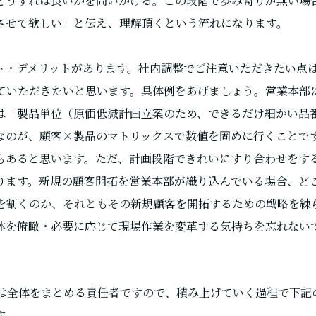
どうすれば良いかを問いかける。この段階で歩み寄りが無い場
させて欲しい」と伝え、理解頂くという流れになります。
ト・デメリットがあります。社内調整でご注意いただきたい点
めていただきたいと思います。具体例をあげましょう。営業本部
は「製品単位（原価低減計画立案のため、できるだけ細かい品
なのが、顧客×製品のマトリックスで数値を固めに行くことで
もあると思います。ただ、計画段階できれいにすり合わせをす
ります。新規の顧客開拓を営業本部が織り込んでいる場合、ど
を割くのか、それともその新規顧客を開拓するための戦略を練ら
体を俯瞰・必要に応じて現場作業を変革する気持ちを忘れない
Oは全体をまとめる責任者ですので、積み上げていく過程で下記
す。