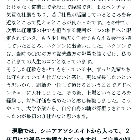
けじゃなく営業まで全般まで経験でき、またベンチャー
気質な社風もあり、若手社員が活躍しているところを身
近なところで見えるところが良かったです。その中で、
次第に経理部の中でも担当する範囲が一つの科目へと限
定されていき、もう少し幅広く任せてもらえる会社を探
していたところ、ネクソンに出会いました。ネクソンで
は、当時のCFOの方や諸先輩方の影響を強く受け、私の
これまでの人生のコアとなっています。
そうした経験をさせてもらっている中、ずっと先輩たち
に守られていても仕方ないと感じ、更に成長したいとい
う思いから、組織を一任して頂けるということでアドベ
ンチャーに入社しました。その後、上場というところを
経験し、対外評価を高めたいと感じ転職しました。こう
やって、大学卒業から、自分自身の軸が深堀りされてい
ったのが最初の３社かなと思います。
－現職では、シニアアソシエイトから入って、２
年目には部長に抜擢されていますが、ご自身の特