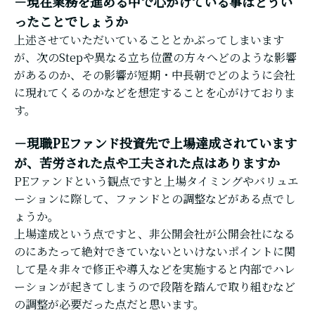
－現在業務を進める中で心がけている事はどうい
ったことでしょうか
上述させていただいていることとかぶってしまいます
が、次のStepや異なる立ち位置の方々へどのような影響
があるのか、その影響が短期・中長朝でどのように会社
に現れてくるのかなどを想定することを心がけておりま
す。
－現職PEファンド投資先で上場達成されています
が、苦労された点や工夫された点はありますか
PEファンドという観点ですと上場タイミングやバリュエ
ーションに際して、ファンドとの調整などがある点でし
ょうか。
上場達成という点ですと、非公開会社が公開会社になる
のにあたって絶対できていないといけないポイントに関
して是々非々で修正や導入などを実施すると内部でハレ
ーションが起きてしまうので段階を踏んで取り組むなど
の調整が必要だった点だと思います。