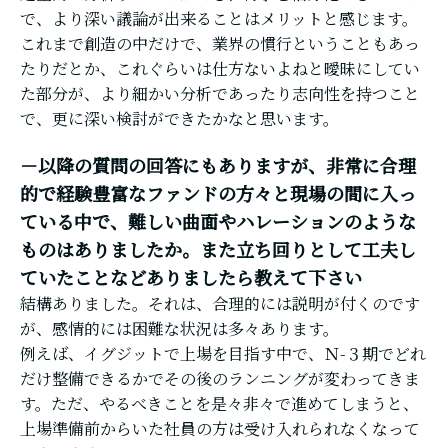
で、より深い議論が出来ることはメリットと感じます。
これまで創造の中だけで、業界の慣行ということもあっ
たりだとか、これぐらいは仕方ないよねと曖昧にしてい
た部分が、より細かい分析であったり志向性を持つこと
で、更に深い検討ができたかなと思います。
－以降の質問の回答にもありますが、非常に合理
的で経験豊富なファンドの方々と現場の間に入っ
ている中で、難しい曲面やハレーションのような
ものはありましたか。また立ち回りとして工夫し
ていたことなどありましたら教えて下さい
結構ありました。それは、合理的には説明が付くのです
が、感情的には困難な状況は多々あります。
例えば、イグジットで上場を目指す中で、Ｎ-３期でどれ
だけ整備できるかでその後のランニングが変わってきま
す。ただ、やるべきことを是々非々で進めてしまうと、
上場準備前からいた社員の方は受け入れられなくなって