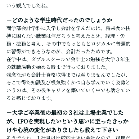
いう観点でしたね。
－どのような学生時代だったのでしょうか
商学部会計学科に入学し会計を学んだのは、将来食い扶
持に困らない職業は何だろうと考えたとき、経理・労
務・法務と考え、その中でもっともとロジカルに普遍的
に習得ができそうなのが、会計だったためです。
在学中は、ダブルスクールで会計士の勉強を大学３年生
の就職活動を始める時まで行っておりました。
残念ながら会計士資格取得までは至りませんでしたが、
そこで得た知識及び根気強くかつ自ら学んでいく姿勢と
いうのは、その後キャリアを築いていく中でも活きてい
ると感じております。
－大学ご卒業後の最初の３社は上場企業でした
が、IPOを実現したいという思いに至ったきっか
けや心境の変化がありましたら教えて下さい
そうですね。１社目は比較的大きい会社なので、経理だ