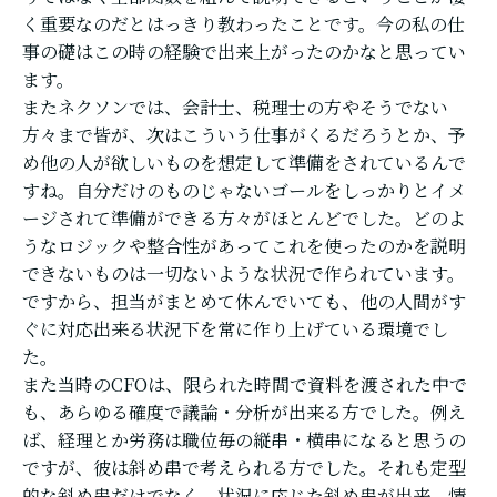
く重要なのだとはっきり教わったことです。今の私の仕
事の礎はこの時の経験で出来上がったのかなと思ってい
ます。
またネクソンでは、会計士、税理士の方やそうでない
方々まで皆が、次はこういう仕事がくるだろうとか、予
め他の人が欲しいものを想定して準備をされているんで
すね。自分だけのものじゃないゴールをしっかりとイメ
ージされて準備ができる方々がほとんどでした。どのよ
うなロジックや整合性があってこれを使ったのかを説明
できないものは一切ないような状況で作られています。
ですから、担当がまとめて休んでいても、他の人間がす
ぐに対応出来る状況下を常に作り上げている環境でし
た。
また当時のCFOは、限られた時間で資料を渡された中で
も、あらゆる確度で議論・分析が出来る方でした。例え
ば、経理とか労務は職位毎の縦串・横串になると思うの
ですが、彼は斜め串で考えられる方でした。それも定型
的な斜め串だけでなく、状況に応じた斜め串が出来、情