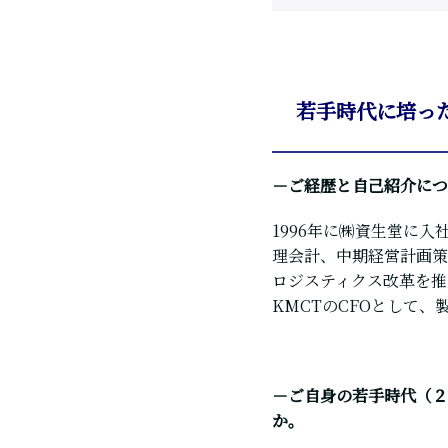
若手時代に培っ
－ご経歴と自己紹介につ
1996年に㈱資生堂に
理会計、中期経営計画策
ロジスティクス改革を推
KMCTのCFOとして
－ご自身の若手時代（２
か。