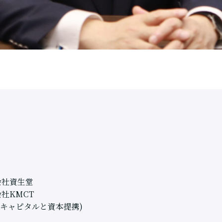
式会社資生堂
会社
KMCT
キャピタルと資本提携)