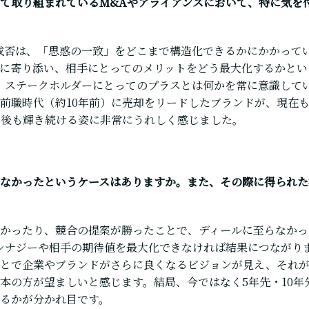
て取り組まれているM&Aやアライアンスにおいて、特に気を
成否は、「思惑の一致」をどこまで構造化できるかにかかって
に寄り添い、相手にとってのメリットをどう最大化するかとい
え、ステークホルダーにとってのプラスとは何かを常に意識して
前職時代（約10年前）に売却をリードしたブランドが、現在
年後も輝き続ける姿に非常にうれしく感じました。
なかったというケースはありますか。また、その際に得られた
かったり、競合の提案が勝ったことで、ディールに至らなかっ
シナジーや相手の期待値を最大化できなければ結果につながり
もとで企業やブランドがさらに良くなるビジョンが見え、それ
本の方が望ましいと感じます。結局、今ではなく5年先・10年
るかが分かれ目です。