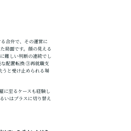
する合弁で、その運営に
した局面です。顔の見える
に難しい判断の連続でし
な配置転換 ③再就職支
失うと受け止められる場
解雇に至るケースも経験し
るいはプラスに切り替え