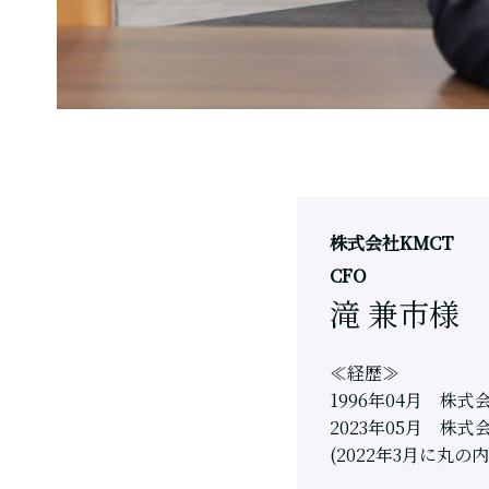
株式会社KMCT
CFO
滝 兼市様
≪経歴≫
1996
年04月 株
2023
年0
5
月 株式
(2022
年
3
月に丸の内