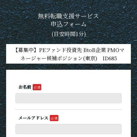
無料転職支援サービス
申込フォーム
(目安時間1分)
【募集中】PEファンド投資先 BtoB企業 PMOマ
ネージャー候補ポジション(東京) ID685
お名前
メールアドレス