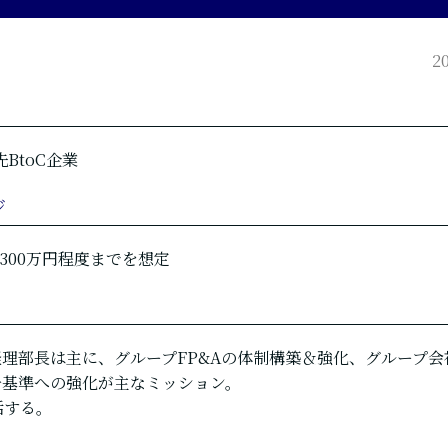
2
BtoC企業
ジ
,300万円程度までを想定
理部長は主に、グループFP&Aの体制構築＆強化、グループ
一基準への強化が主なミッション。
括する。