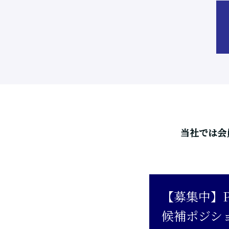
当社では会
【募集中】P
候補ポジション