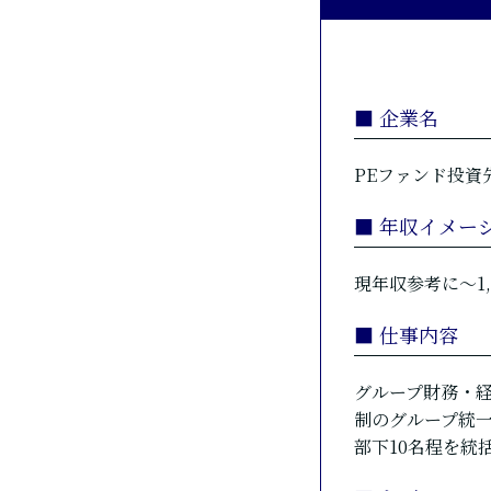
■ 企業名
PEファンド投資先
■ 年収イメー
現年収参考に～1
■ 仕事内容
グループ財務・経
制のグループ統
部下10名程を統