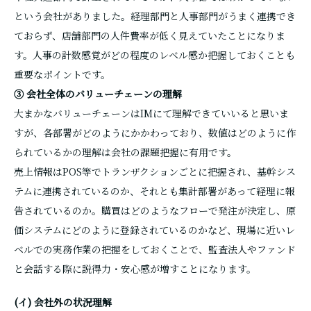
という会社がありました。経理部門と人事部門がうまく連携でき
ておらず、店舗部門の人件費率が低く見えていたことになりま
す。人事の計数感覚がどの程度のレベル感か把握しておくことも
重要なポイントです。
③ 会社全体のバリューチェーンの理解
大まかなバリューチェーンはIMにて理解できていいると思いま
すが、各部署がどのようにかかわっており、数値はどのように作
られているかの理解は会社の課題把握に有用です。
売上情報はPOS等でトランザクションごとに把握され、基幹シス
テムに連携されているのか、それとも集計部署があって経理に報
告されているのか。購買はどのようなフローで発注が決定し、原
価システムにどのように登録されているのかなど、現場に近いレ
ベルでの実務作業の把握をしておくことで、監査法人やファンド
と会話する際に説得力・安心感が増すことになります。
(イ) 会社外の状況理解