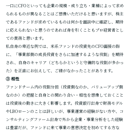
一口にCFOといっても企業の規模・成り立ち・業種によって求め
られるものが異なることはご想像いただけると思いますが、株主
であるファンドが求めているものは何かを面談中に確認し、期待
に応えられないと思うのであれば身を引くこともプロ経営者とし
ての責務と思います。
私自身の卑近な例では、米系ファンドの投資先のCFO面接の際
に、「事業部側の成長投資をさらに加速するような役割」を期待
され、自身のキャリア（どちらかというと守備的な役割が多かっ
た）を正直にお伝えして、ご縁がなかったことがあります。
③ 相性
ファンドチーム内の役割分担（投資側なのか、バリューアップ側
なのか）の把握と自身との関わり合い・相性を想像しておくこと
は投資後の動きに大きく影響します。投資銀行出身で財務モデル
やLBOローンのことは詳しいが、事業運営の経験がない方や、コ
ンサルティングファーム出身で外から企業・事業分析をした経験
は豊富だが、ファンドに来て事業の意思決定を初めてする方な