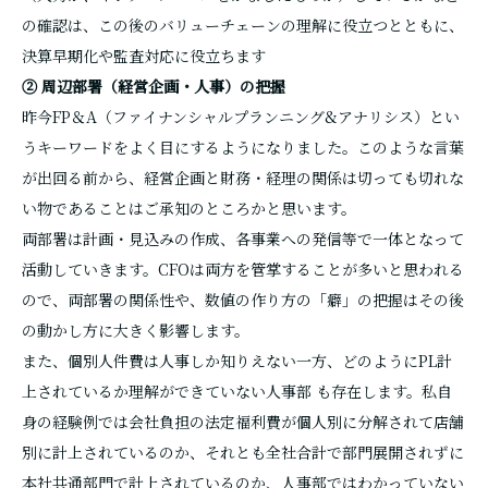
の確認は、この後のバリューチェーンの理解に役立つとともに、
決算早期化や監査対応に役立ちます
② 周辺部署（経営企画・人事）の把握
昨今FP＆A（ファイナンシャルプランニング&アナリシス）とい
うキーワードをよく目にするようになりました。このような言葉
が出回る前から、経営企画と財務・経理の関係は切っても切れな
い物であることはご承知のところかと思います。
両部署は計画・見込みの作成、各事業への発信等で一体となって
活動していきます。CFOは両方を管掌することが多いと思われる
ので、両部署の関係性や、数値の作り方の「癖」の把握はその後
の動かし方に大きく影響します。
また、個別人件費は人事しか知りえない一方、どのようにPL計
上されているか理解ができていない人事部 も存在します。私自
身の経験例では会社負担の法定福利費が個人別に分解されて店舗
別に計上されているのか、それとも全社合計で部門展開されずに
本社共通部門で計上されているのか、人事部ではわかっていない