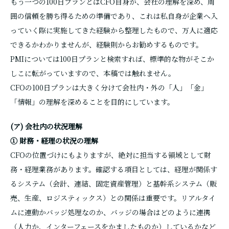
もう一つの100日プランとはCFO自身が、会社の理解を深め、周
囲の信頼を勝ち得るための準備であり、これは私自身が企業へ入
っていく際に実施してきた経験から整理したもので、万人に適応
できるかわかりませんが、経験則からお勧めするものです。
PMIについては100日プランと検索すれば、標準的な物がそこか
しこに転がっていますので、本稿では触れません。
CFOの100日プランは大きく分けて会社内・外の「人」「金」
「情報」の理解を深めることを目的にしています。
(ア) 会社内の状況理解
① 財務・経理の状況の理解
CFOの位置づけにもよりますが、絶対に担当する領域として財
務・経理業務があります。確認する項目としては、経理が関係す
るシステム（会計、連結、固定資産管理）と基幹系システム（販
売、生産、ロジスティックス）との関係は重要です。リアルタイ
ムに連動かバッジ処理なのか、バッジの場合はどのように連携
（人力か、インターフェースをかましたものか）しているかなど