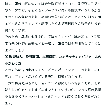
特に、報告内容については会計数値だけでなく、製品別の利益率
やシェアなど、そもそも元データや定義から確認すべきものが含
まれている場合があり、初回の報告の前には、どこまで細かく開
示すべきかをファンドと調整したうえで期日通りの報告を行う必
要があります。
そのため、早期に金利条件、返済タイミング、連絡窓口、ある程
度将来の返済計画表などと一緒に、報告項目の整理をしておくと
よいでしょう
③ 監査法人、税務顧問、法務顧問、コンサルティングファームの
かかわり方
これら外部専門家はファンドごとに近しいファームがあり、それ
ぞれにファンドが求めている役割、特徴があります。
一方で投資先がもともと使っていた顧問もいる場合があり、切り
替えるのかセカンドオピニオンとして使うのか、レベル感の見極
めも含めてフォーメーションをファンドと詰めておく必要があり
ます。