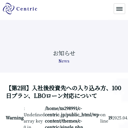
お知らせ
News
【第2回】入社後投資先への入り込み方、100
日プラン、LBOローン対応について
:
/home/xs298991/c-
Undefined
centric.jp/public_html/wp-
on
Warning
19
2025.04
array key
content/themes/c-
line
0 in
centric/single.php