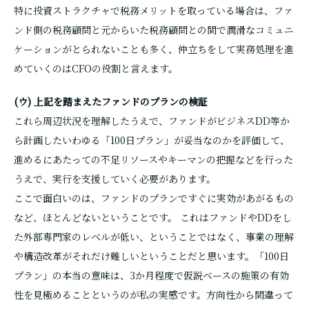
特に投資ストラクチャで税務メリットを取っている場合は、ファ
ンド側の税務顧問と元からいた税務顧問との間で潤滑なコミュニ
ケーションがとられないことも多く、仲立ちをして実務処理を進
めていくのはCFOの役割と言えます。
(ウ) 上記を踏まえたファンドのプランの検証
これら周辺状況を理解したうえで、ファンドがビジネスDD等か
ら計画したいわゆる「100日プラン」が妥当なのかを評価して、
進めるにあたっての不足リソースやキーマンの把握などを行った
うえで、実行を支援していく必要があります。
ここで面白いのは、ファンドのプランですぐに実効があがるもの
など、ほとんどないということです。 これはファンドやDDをし
た外部専門家のレベルが低い、ということではなく、事業の理解
や構造改革がそれだけ難しいということだと思います。「100日
プラン」の本当の意味は、3か月程度で仮説ベースの施策の有効
性を見極めることというのが私の実感です。方向性から間違って