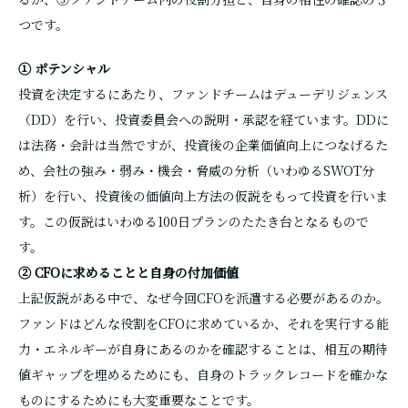
つです。
① ポテンシャル
投資を決定するにあたり、ファンドチームはデューデリジェンス
（DD）を行い、投資委員会への説明・承認を経ています。DDに
は法務・会計は当然ですが、投資後の企業価値向上につなげるた
め、会社の強み・弱み・機会・脅威の分析（いわゆるSWOT分
析）を行い、投資後の価値向上方法の仮説をもって投資を行いま
す。この仮説はいわゆる100日プランのたたき台となるもので
す。
② CFOに求めることと自身の付加価値
上記仮説がある中で、なぜ今回CFOを派遣する必要があるのか。
ファンドはどんな役割をCFOに求めているか、それを実行する能
力・エネルギーが自身にあるのかを確認することは、相互の期待
値ギャップを埋めるためにも、自身のトラックレコードを確かな
ものにするためにも大変重要なことです。