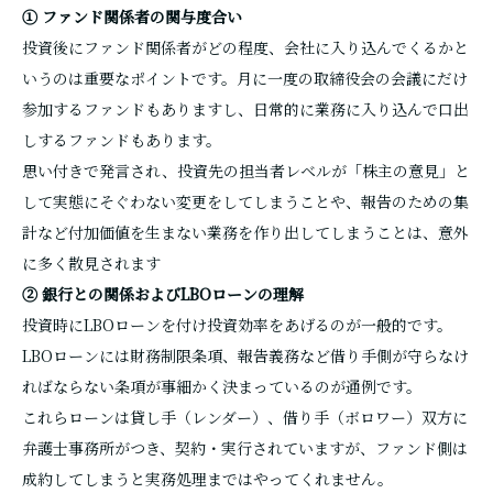
① ファンド関係者の関与度合い
投資後にファンド関係者がどの程度、会社に入り込んでくるかと
いうのは重要なポイントです。月に一度の取締役会の会議にだけ
参加するファンドもありますし、日常的に業務に入り込んで口出
しするファンドもあります。
思い付きで発言され、投資先の担当者レベルが「株主の意見」と
して実態にそぐわない変更をしてしまうことや、報告のための集
計など付加価値を生まない業務を作り出してしまうことは、意外
に多く散見されます
② 銀行との関係およびLBOローンの理解
投資時にLBOローンを付け投資効率をあげるのが一般的です。
LBOローンには財務制限条項、報告義務など借り手側が守らなけ
ればならない条項が事細かく決まっているのが通例です。
これらローンは貸し手（レンダー）、借り手（ボロワー）双方に
弁護士事務所がつき、契約・実行されていますが、ファンド側は
成約してしまうと実務処理まではやってくれません。